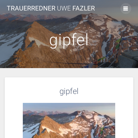
Skip
TRAUERREDNER
UWE
FAZLER
to
content
gipfel
gipfel