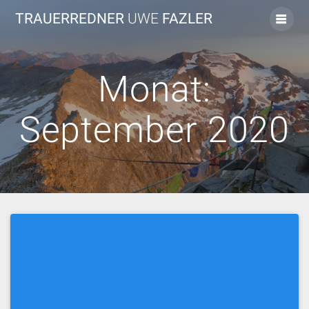
Skip
TRAUERREDNER
UWE
FAZLER
to
content
Monat:
September 2020