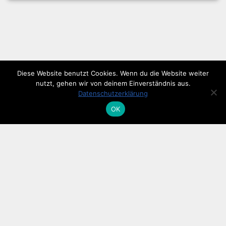
Diese Website benutzt Cookies. Wenn du die Website weiter
nutzt, gehen wir von deinem Einverständnis aus.
Datenschutzerklärung
OK
Impressum
Datenschutz
© 2026 Trauerredner Uwe Fazler. Freising / Dachau / München-
Nord. All rights reserved.