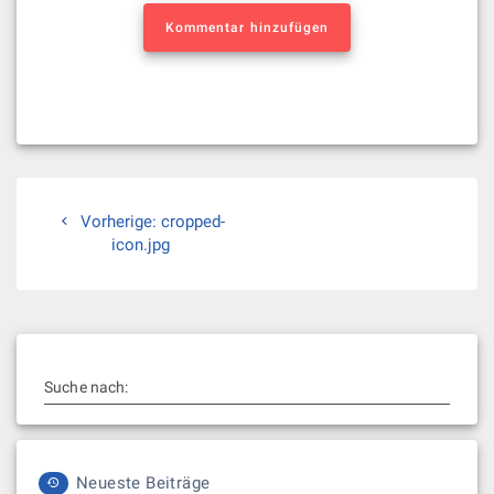
Kommentar hinzufügen
Beitragsnavigation
Vorheriger
Vorherige:
cropped-
Beitrag:
icon.jpg
Suche nach:
Neueste Beiträge